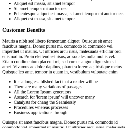
Aliquet est massa, sit amet tempor
Sit amet tempor mi auctor nec.
Pellentesque aliquet est massa, sit amet tempor mi auctor nec.
Aliquet est massa, sit amet tempor
Customer Benefits​
Mauris a nibh sed libero fermentum aliquet. Quisque sit amet
faucibus magna. Donec purus mi, commodo id commodo vel,
imperdiet ut mauris. Ut ultricies arcu risus, malesuada efficitur orci
euismod in. Proin eleifend est risus, ac sodales nulla mollis vel.
Etiam condimentum placerat mi, sed cursus augue dignissim sit
amet. Vivamus ac dolor dapibus, pharetra lorem ac, tristique metus.
Quisque leo ante, tempor in quam in, vestibulum vulputate enim.
It is a long established fact that a reader will be
There are many variations of passages
All the Lorem Ipsum generators
Asearch for 'lorem ipsum' will uncover many
Catalysts for chang the Seamlessly
Procedures whereas processes
Business applications through
Quisque sit amet faucibus magna. Donec purus mi, commodo id
commodo vel, imperdiet ut mauris. Ut ultricies arcu risus, malesuada