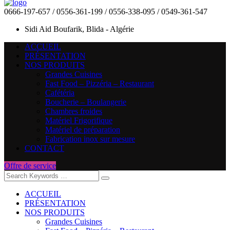
0666-197-657 / 0556-361-199 / 0556-338-095 / 0549-361-547
Sidi Aid Boufarik, Blida - Algérie
ACCUEIL
PRÉSENTATION
NOS PRODUITS
Grandes Cuisines
Fast Food – Pizzéria – Restaurant
Cafétéria
Boucherie – Boulangerie
Chambres froides
Matériel Frigorifique
Matériel de préparation
Fabrication inox sur mesure
CONTACT
Offre de service
ACCUEIL
PRÉSENTATION
NOS PRODUITS
Grandes Cuisines